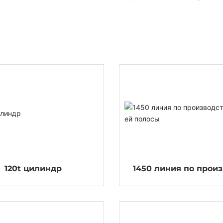
120t цилиндр
1450 линия по прои
ву горячей поло