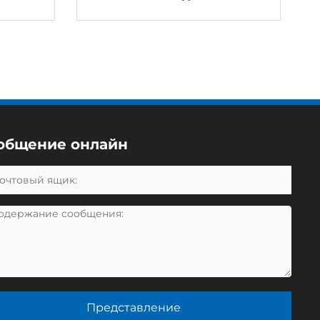
а
общение онлайн
Представление