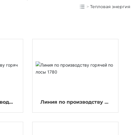
Тепловая энергия
зводст
Линия по производству го
сы
рячей полосы 1780