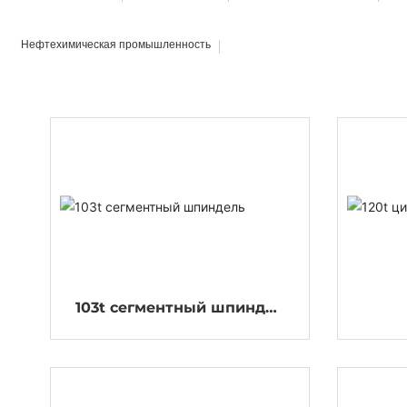
Нефтехимическая промышленность
103t сегментный шпиндел
ь